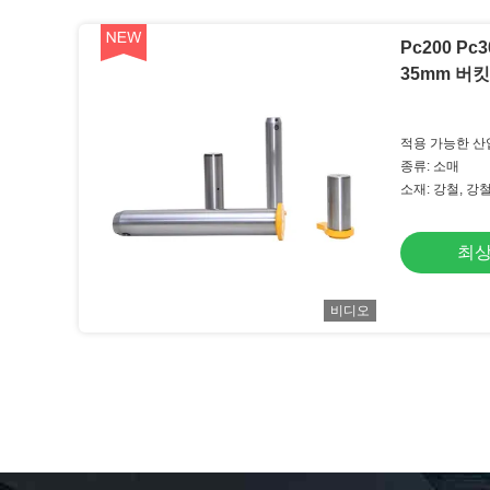
Pc200 Pc
35mm 버
적용 가능한 산
종류: 소매
소재: 강철, 강
최상
비디오