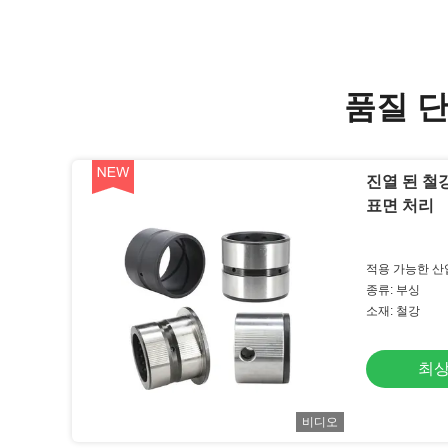
품질 단
진열 된 철
표면 처리
적용 가능한 산업
수리점, 제조 공
종류: 부싱
상점, 식품 및 
소재: 철강
매, 식품점, 인
최상
비디오