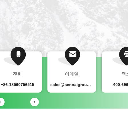
적 분석 및 테스트 장
구개발실, 전문 테스트실
전화
이메일
팩
+86-18560756515
sales@sennaigroup.com
400-69