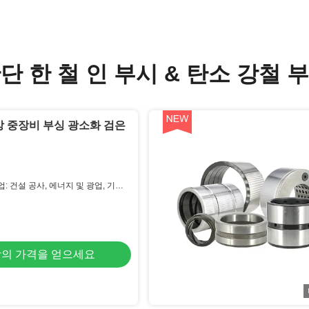
단 한 철 인 부시 & 탄소 강철 
강 중장비 부싱 광소화 검은
: 건설 공사, 에너지 및 광업, 기계
장, 기타, 호텔, 의류 상점, 건축 자재
음료 공장, 농장, 레스토랑, 가정용, 소
쇄소, 식음
의 가격을 얻으세요