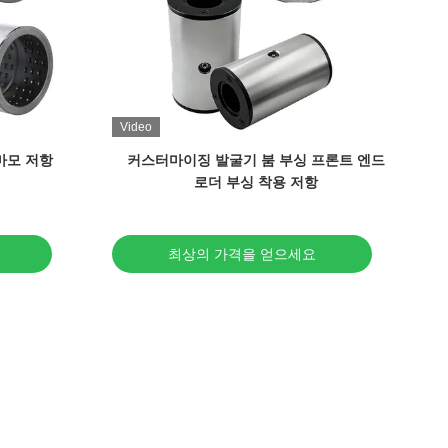
Video
V
마모 저항
커스터마이징 발굴기 붐 부싱 프론트 엔드
포
로더 부싱 착용 저항
최상의 가격을 얻으세요