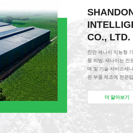
SHANDON
INTELLI
CO., LTD.
진안 세나이 지능형 기술
둥 지방. 세나이는 전
매 및 기술 서비스세나
련 부품 제조에 전문입
글로벌 판매 채널을 
건설 기계 및 장비 제
더 알아보기
매년 거의 100개의 
공장은 33,000 평방
산 라인, 조형 생산 라
터, 수평 가공 센터, 