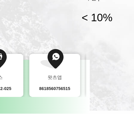
비 등지원 시설과 함께 대규모 종합 전시실연
 등...
< 10%
스
왓츠앱
SKYPE
62-025
8618560756515
+8618560756515