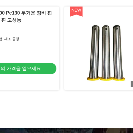
300 Pc130 무거운 장비 핀
킷 핀 고성능
업: 제조 공장
철
의 가격을 얻으세요